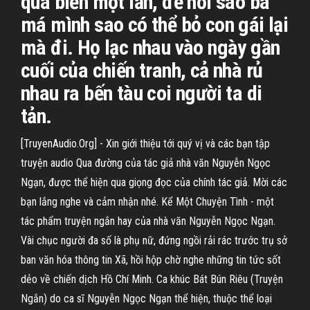
qua biển một lần, để hỏi sao ba
má mình sao có thể bỏ con gái lại
mà đi. Họ lạc nhau vào ngày gần
cuối của chiến tranh, cả nhà rủ
nhau ra bến tàu coi người ta di
tản.
[TruyenAudio.Org] - Xin giới thiệu tới quý vị và các bạn tập
truyện audio Qua đường của tác giả nhà văn Nguyễn Ngọc
Ngạn, được thể hiện qua giọng đọc của chính tác giả. Mời các
bạn lắng nghe và cảm nhận nhé. Kể Một Chuyện Tình - một
tác phẩm truyện ngắn hay của nhà văn Nguyễn Ngọc Ngạn.
Vài chục người đa số là phụ nữ, đứng ngồi rải rác trước trụ sở
ban văn hóa thông tin Xã, hồi hộp chờ nghe những tin tức sốt
dẻo về chiến dịch Hồ Chí Minh. Ca khúc Bát Bún Riêu (Truyện
Ngắn) do ca sĩ Nguyễn Ngọc Ngạn thể hiện, thuộc thể loại