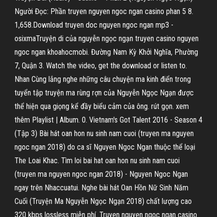
Người Đọc: Phần truyen nguyen ngoc ngan casino phan 5 8.
1,658.Download truyen doc nguyen ngoc ngan mp3 -
osixmaTruyện di của nguyễn ngọc ngạn truyen casino nguyen
ngoc ngan khoahocmobi. Đường Nam Kỳ Khởi Nghĩa, Phường
7, Quận 3. Watch the video, get the download or listen to.
Nhan Cùng lắng nghe những câu chuyện ma kinh điển trong
tuyển tập truyện ma rùng rợn của Nguyễn Ngọc Ngạn được
thể hiện qua giọng kể đầy biểu cảm của ông. rút gọn. xem
thêm Playlist | Album. 0. Vietnam's Got Talent 2016 - Season 4
(Tập 3) Bài hát oan hon nu sinh nam cuoi (truyen ma nguyen
ngoc ngan 2018) do ca sĩ Nguyen Ngoc Ngan thuộc thể loại
The Loai Khac. Tìm loi bai hat oan hon nu sinh nam cuoi
(truyen ma nguyen ngoc ngan 2018) - Nguyen Ngoc Ngan
ngay trên Nhaccuatui. Nghe bài hát Oan Hồn Nữ Sinh Năm
Cuối (Truyện Ma Nguyễn Ngọc Ngạn 2018) chất lượng cao
320 kbps lossless miễn phí. Truyen nguyen ngoc ngan casino