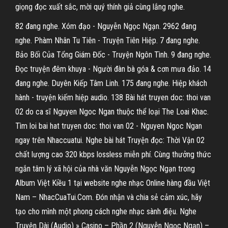
giọng đọc xuất sắc, mời quý thính giả cùng lắng nghe.
82 đang nghe. Xóm đạo - Nguyễn Ngọc Ngạn. 2962 đang
nghe. Phàm Nhân Tu Tiên - Truyện Tiên Hiệp. 7 đang nghe.
Bảo Bối Của Tổng Giám Đốc - Truyện Ngôn Tình. 9 đang nghe.
Đọc truyện đêm khuya - Người đàn bà góa & cơn mưa đảo. 14
đang nghe. Duyên Kiếp Tâm Linh. 175 đang nghe. Hiệp khách
hành - truyện kiếm hiệp audio. 138 Bài hát truyen doc: thoi van
02 do ca sĩ Nguyen Ngoc Ngan thuộc thể loại The Loai Khac.
Tìm loi bai hat truyen doc: thoi van 02 - Nguyen Ngoc Ngan
ngay trên Nhaccuatui. Nghe bài hát Truyện đọc: Thời Vận 02
chất lượng cao 320 kbps lossless miễn phí. Cùng thưởng thức
ngắn tâm lý xã hội của nhà văn Nguyễn Ngọc Ngạn trong
Album Việt Kiều 1 tại website nghe nhạc Online hàng đầu Việt
Nam – NhacCuaTui.Com. Đón nhận và chia sẻ cảm xúc, hãy
tạo cho mình một phong cách nghe nhạc sành điệu. Nghe
Truyện Dài (Audio) » Casino – Phần 2 (Nguyễn Ngọc Ngạn) –